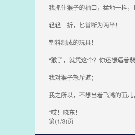
我抓住猴子的袖口，猛地一抖，
轻轻一折，匕首断为两半！
塑料制成的玩具！
“猴子，就凭这个？你还想逼着裴
我对猴子怒斥道；
我之所以，不想当着飞鸿的面儿
“哎！晓东！
第(1/3)页