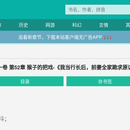
市
历史
网游
科幻
言情
追看新章节，下载本站客户端无广告APP
↓↓↓
一卷 第52章 猴子的把戏-《我当行长后，前妻全家跪求原
目录
存书签
抖；