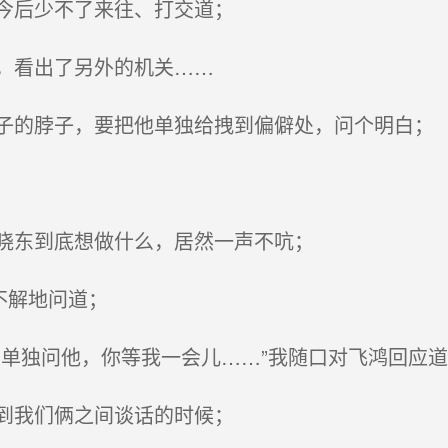
今后少不了来往、打交道；
，看出了另外的机关……
的脖子，要把他单独给拽到偏僻处，问个明白；
晓东到底想做什么，居然一声不吭；
不解地问道；
单独问他，你等我一会儿……”我随口对飞鸿回应道
到我们俩之间谈话的时候；