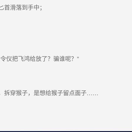
匕首滑落到手中；
令仪把飞鸿给放了？骗谁呢？”
，拆穿猴子，是想给猴子留点面子……