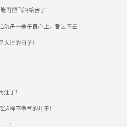
能再把飞鸿给害了！
陆沉舟一辈子良心上，都过不去！
是人过的日子！
用还了！
我这样不争气的儿子！
…”