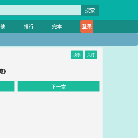
搜索
其他
排行
完本
登录
换手
关灯
谅》
下一章