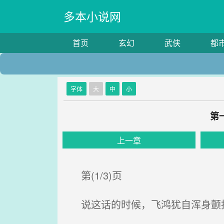
多本小说网
首页
玄幻
武侠
都
字体
大
中
小
第
上一章
第(1/3)页
说这话的时候，飞鸿犹自浑身颤