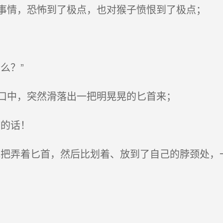
情，恐怖到了极点，也对猴子愤恨到了极点；
么？”
口中，突然滑落出一把明晃晃的匕首来；
的话！
把弄着匕首，然后比划着、放到了自己的脖颈处，