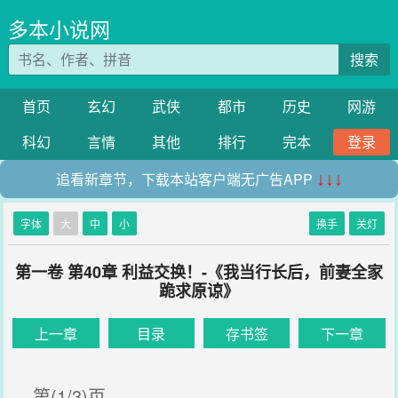
多本小说网
搜索
首页
玄幻
武侠
都市
历史
网游
科幻
言情
其他
排行
完本
登录
追看新章节，下载本站客户端无广告APP
↓↓↓
字体
大
中
小
换手
关灯
第一卷 第40章 利益交换！-《我当行长后，前妻全家
跪求原谅》
上一章
目录
存书签
下一章
第(1/3)页