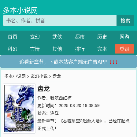
多本小说网
搜索
首页
玄幻
武侠
都市
历史
网游
科幻
言情
其他
排行
完本
登录
追看新章节，下载本站客户端无广告APP
↓↓↓
多本小说网
>
玄幻小说
> 盘龙
盘龙
作者：
我吃西红柿
更新时间：2025-08-20 19:38:59
状态：连载
最新章节：
《吞噬星空2起源大陆》，已经在起点
正式上传！