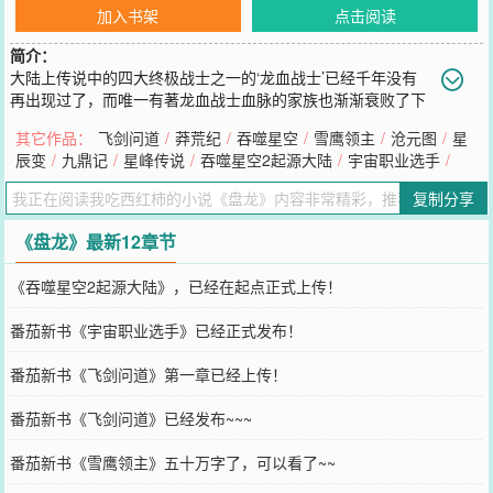
加入书架
点击阅读
简介：
大陆上传说中的四大终极战士之一的‘龙血战士’已经千年没有
再出现过了，而唯一有著龙血战士血脉的家族也渐渐衰败了下
来，成为了一个小镇的普通贵族。而这个衰败家族中的继承人，年仅
其它作品：
飞剑问道
/
莽荒纪
/
吞噬星空
/
雪鹰领主
/
沧元图
/
星
八岁的小林雷在踏入已经布满灰尘的祖屋当中的时候，却无意当中得
辰变
/
九鼎记
/
星峰传说
/
吞噬星空2起源大陆
/
宇宙职业选手
/
到一枚看似极为普通的戒指——盘龙戒指！<spanclass="hottext">本
书公告：</span>这是作者我吃西红柿发表：星峰传说、寸芒、星辰变
复制分享
完结篇之後.开始最新连载第四本小说：盘龙希望大家会喜欢我吃西红
柿最新连载作品
《盘龙》最新12章节
您要是觉得《
盘龙
》还不错的话请不要忘记向您QQ群和微博微信里的
朋友推荐哦！
《吞噬星空2起源大陆》，已经在起点正式上传！
番茄新书《宇宙职业选手》已经正式发布！
番茄新书《飞剑问道》第一章已经上传！
番茄新书《飞剑问道》已经发布~~~
番茄新书《雪鹰领主》五十万字了，可以看了~~